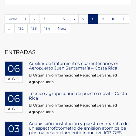
Prev
1
2
3
…
5
6
7
8
9
10
11
…
132
133
134
Next
ENTRADAS
Auxiliar de tratamientos cuarentenarios en
06
Aeropuerto Juan Santamaría – Costa Rica
El Organismo Internacional Regional de Sanidad
AGO
Agropecuaria...
Técnico agropecuario de puesto móvil – Costa
06
Rica
El Organismo Internacional Regional de Sanidad
AGO
Agropecuaria...
Adquisición, instalación y puesta en marcha de
03
un espectrofotómetro de emisión atómica de
plasma de acoplamiento inductivo ICP-OES –