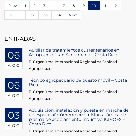
Prev
1
2
3
…
7
8
9
10
11
12
13
…
132
133
134
Next
ENTRADAS
Auxiliar de tratamientos cuarentenarios en
06
Aeropuerto Juan Santamaría – Costa Rica
El Organismo Internacional Regional de Sanidad
AGO
Agropecuaria...
Técnico agropecuario de puesto móvil – Costa
06
Rica
El Organismo Internacional Regional de Sanidad
AGO
Agropecuaria...
Adquisición, instalación y puesta en marcha de
03
un espectrofotómetro de emisión atómica de
plasma de acoplamiento inductivo ICP-OES –
Costa Rica
AGO
El Organismo Internacional Regional de Sanidad