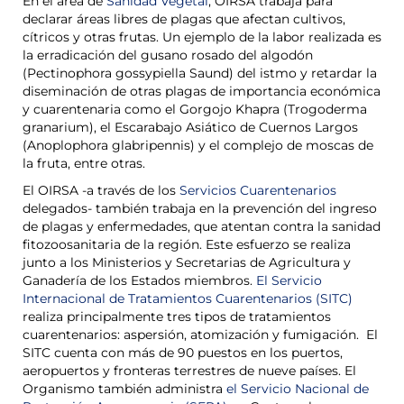
En el área de
Sanidad Vegetal
, OIRSA trabaja para
declarar áreas libres de plagas que afectan cultivos,
cítricos y otras frutas. Un ejemplo de la labor realizada es
la erradicación del gusano rosado del algodón
(Pectinophora gossypiella Saund) del istmo y retardar la
diseminación de otras plagas de importancia económica
y cuarentenaria como el Gorgojo Khapra (Trogoderma
granarium), el Escarabajo Asiático de Cuernos Largos
(Anoplophora glabripennis) y el complejo de moscas de
la fruta, entre otras.
El OIRSA -a través de los
Servicios Cuarentenarios
delegados- también trabaja en la prevención del ingreso
de plagas y enfermedades, que atentan contra la sanidad
fitozoosanitaria de la región. Este esfuerzo se realiza
junto a los Ministerios y Secretarias de Agricultura y
Ganadería de los Estados miembros.
El Servicio
Internacional de Tratamientos Cuarentenarios (SITC)
realiza principalmente tres tipos de tratamientos
cuarentenarios: aspersión, atomización y fumigación. El
SITC cuenta con más de 90 puestos en los puertos,
aeropuertos y fronteras terrestres de nueve países. El
Organismo también administra
el Servicio Nacional de