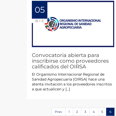
05
DIC
Convocatoria abierta para
inscribirse como proveedores
calificados del OIRSA
El Organismo Internacional Regional de
Sanidad Agropecuaria (OIRSA) hace una
atenta invitación a los proveedores inscritos
a que actualicen y […]
Prev
1
2
3
4
5
6