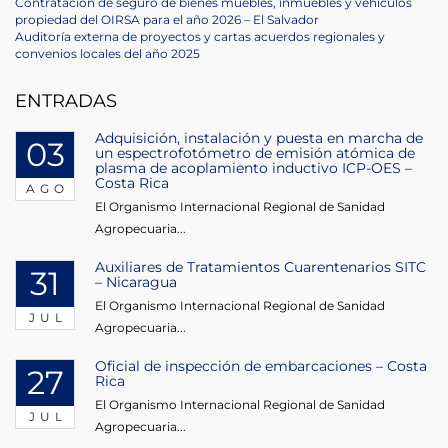
Navegación
Previous
Contratación de seguro de bienes muebles, inmuebles y vehículos
Post
propiedad del OIRSA para el año 2026 – El Salvador
de
Next
Auditoría externa de proyectos y cartas acuerdos regionales y
Post
convenios locales del año 2025
entradas
ENTRADAS
Adquisición, instalación y puesta en marcha de
03
un espectrofotómetro de emisión atómica de
plasma de acoplamiento inductivo ICP-OES –
Costa Rica
AGO
El Organismo Internacional Regional de Sanidad
Agropecuaria...
Auxiliares de Tratamientos Cuarentenarios SITC
31
– Nicaragua
El Organismo Internacional Regional de Sanidad
JUL
Agropecuaria...
Oficial de inspección de embarcaciones – Costa
27
Rica
El Organismo Internacional Regional de Sanidad
JUL
Agropecuaria...