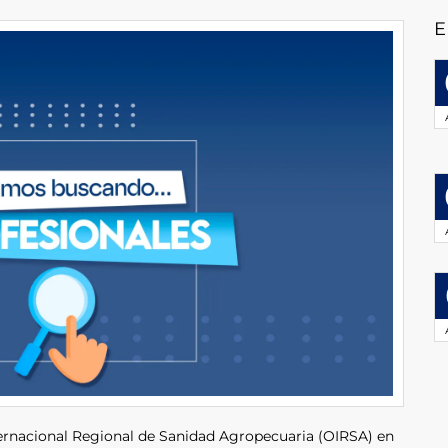
E
ernacional Regional de Sanidad Agropecuaria (OIRSA) en