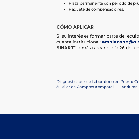
Plaza permanente con período de pr
Paquete de compensaciones.
CÓMO APLICAR
Si su interés es formar parte del equip
cuenta institucional:
empleoshn@oir
SINART”
a más tardar el día 26 de ju
Navegación
Previous
Diagnosticador de Laboratorio en Puerto C
Post
Next
Auxiliar de Compras (temporal) – Honduras
de
Post
entradas