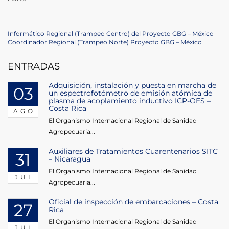
Navegación
Previous
Informático Regional (Trampeo Centro) del Proyecto GBG – México
Post
Next
Coordinador Regional (Trampeo Norte) Proyecto GBG – México
de
Post
ENTRADAS
entradas
Adquisición, instalación y puesta en marcha de
03
un espectrofotómetro de emisión atómica de
plasma de acoplamiento inductivo ICP-OES –
Costa Rica
AGO
El Organismo Internacional Regional de Sanidad
Agropecuaria...
Auxiliares de Tratamientos Cuarentenarios SITC
31
– Nicaragua
El Organismo Internacional Regional de Sanidad
JUL
Agropecuaria...
Oficial de inspección de embarcaciones – Costa
27
Rica
El Organismo Internacional Regional de Sanidad
JUL