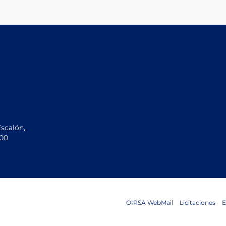
Escalón,
200
OIRSA WebMail
Licitaciones
E