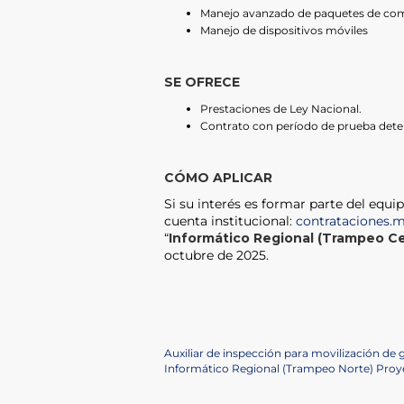
Manejo avanzado de paquetes de comp
Manejo de dispositivos móviles
SE OFRECE
Prestaciones de Ley Nacional.
Contrato con período de prueba dete
CÓMO APLICAR
Si su interés es formar parte del equip
cuenta institucional:
contrataciones.
“
Informático Regional (Trampeo C
octubre de 2025.
Navegación
Previous
Auxiliar de inspección para movilización de
Post
Next
Informático Regional (Trampeo Norte) Proy
de
Post