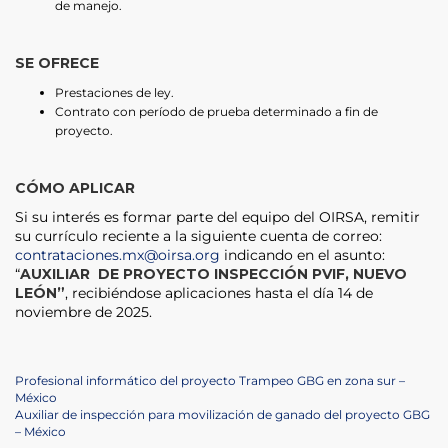
de manejo.
SE OFRECE
Prestaciones de ley.
Contrato con período de prueba determinado a fin de
proyecto.
CÓMO APLICAR
Si su interés es formar parte del equipo del OIRSA, remitir
su currículo reciente a la siguiente cuenta de correo:
contrataciones.mx@oirsa.org
indicando en el asunto:
“
AUXILIAR DE PROYECTO INSPECCIÓN PVIF, NUEVO
LEÓN”
, recibiéndose aplicaciones hasta el día 14 de
noviembre de 2025.
Navegación
Previous
Profesional informático del proyecto Trampeo GBG en zona sur –
Post
México
de
Next
Auxiliar de inspección para movilización de ganado del proyecto GBG
Post
– México