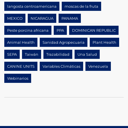
langosta centroamericana
moscas de la fruta
MEXICO
NICARAGUA
PANAMA
Peste porcina africana
PPA
DOMINICAN REPUBLIC
Animal Health
Sanidad Agropecuaria
Plant Health
SEPA
Taiwán
Trazabilidad
Una Salud
CANINE UNITS
Variables Climáticas
Venezuela
Webinarios