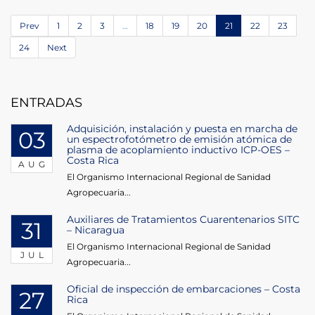
Prev
1
2
3
…
18
19
20
21
22
23
24
Next
ENTRADAS
Adquisición, instalación y puesta en marcha de
03
un espectrofotómetro de emisión atómica de
plasma de acoplamiento inductivo ICP-OES –
Costa Rica
AUG
El Organismo Internacional Regional de Sanidad
Agropecuaria...
Auxiliares de Tratamientos Cuarentenarios SITC
31
– Nicaragua
El Organismo Internacional Regional de Sanidad
JUL
Agropecuaria...
Oficial de inspección de embarcaciones – Costa
27
Rica