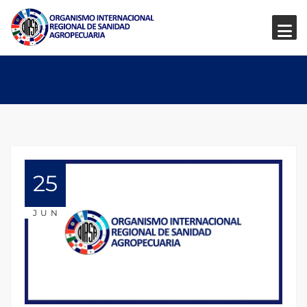
25
JUN