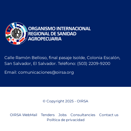
Calle Ramón Belloso, final pasaje Isolde, Colonia Escalón,
San Salvador, El Salvador. Teléfono:
(503) 2209-9200
Email: comunicaciones
@oirsa.org
© Copyright 2025 - OIRSA
OIRSA WebMail
Tenders
Jobs
Consultancies
Contact us
Política de privacidad