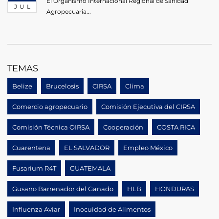
El Organismo Internacional Regional de Sanidad
JUL
Agropecuaria...
TEMAS
Belize
Brucelosis
CIRSA
Clima
Comercio agropecuario
Comisión Ejecutiva del CIRSA
Comisión Técnica OIRSA
Cooperación
COSTA RICA
Cuarentena
EL SALVADOR
Empleo México
Fusarium R4T
GUATEMALA
Gusano Barrenador del Ganado
HLB
HONDURAS
Influenza Aviar
Inocuidad de Alimentos