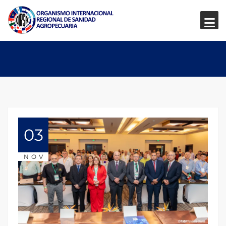
03
NOV