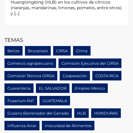
Huanglongbing (HLB) en los cultivos de cítricos
(naranjas, mandarinas, limones, pomelos, entre otros)
y […]
TEMAS
Belize
Brucelosis
CIRSA
Clima
Comercio agropecuario
Comisión Ejecutiva del CIRSA
Comisión Técnica OIRSA
Cooperación
COSTA RICA
Cuarentena
EL SALVADOR
Empleo México
Fusarium R4T
GUATEMALA
Gusano Barrenador del Ganado
HLB
HONDURAS
Influenza Aviar
Inocuidad de Alimentos