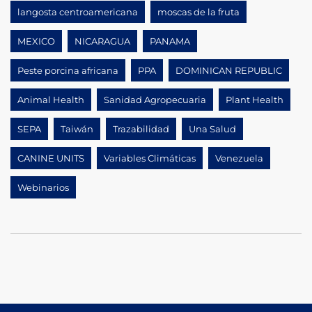
langosta centroamericana
moscas de la fruta
MEXICO
NICARAGUA
PANAMA
Peste porcina africana
PPA
DOMINICAN REPUBLIC
Animal Health
Sanidad Agropecuaria
Plant Health
SEPA
Taiwán
Trazabilidad
Una Salud
CANINE UNITS
Variables Climáticas
Venezuela
Webinarios