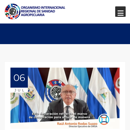
06
JUL