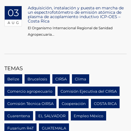
Adquisición, instalación y puesta en marcha de
03
un espectrofotómetro de emisión atómica de
plasma de acoplamiento inductivo ICP-OES –
Costa Rica
AUG
El Organismo Internacional Regional de Sanidad
Agropecuaria...
TEMAS
Belize
Brucelosis
CIRSA
Clima
Comercio agropecuario
Comisión Ejecutiva del CIRSA
Comisión Técnica OIRSA
Cooperación
COSTA RICA
Cuarentena
EL SALVADOR
Empleo México
Fusarium R4T
GUATEMALA