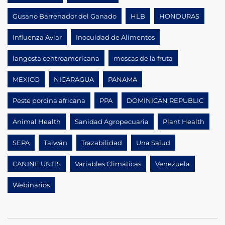
Gusano Barrenador del Ganado
HLB
HONDURAS
Influenza Aviar
Inocuidad de Alimentos
langosta centroamericana
moscas de la fruta
MEXICO
NICARAGUA
PANAMA
Peste porcina africana
PPA
DOMINICAN REPUBLIC
Animal Health
Sanidad Agropecuaria
Plant Health
SEPA
Taiwán
Trazabilidad
Una Salud
CANINE UNITS
Variables Climáticas
Venezuela
Webinarios