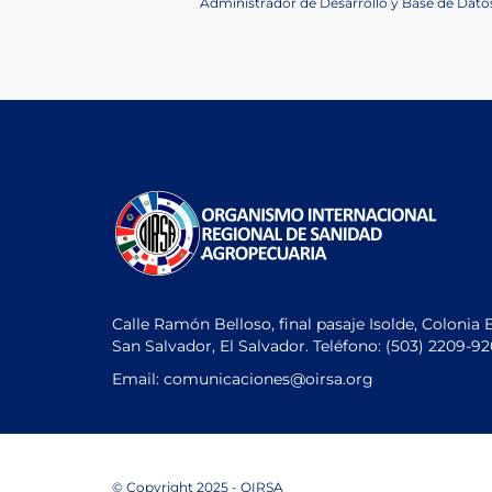
Post
Next
Administrador de Desarrollo y Base de Datos
navigation
Post
Calle Ramón Belloso, final pasaje Isolde, Colonia 
San Salvador, El Salvador. Teléfono:
(503) 2209-9
Email: comunicaciones
@oirsa.org
© Copyright 2025 - OIRSA