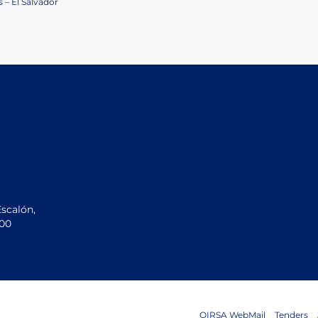
 – El Salvador
Escalón,
200
OIRSA WebMail
Tenders