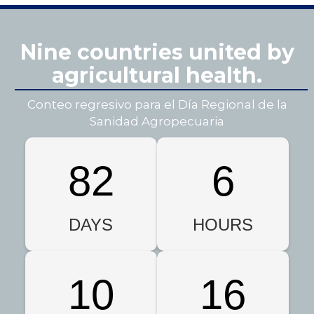
developing measures to ensure that food does not
pose a health risk.
Nine countries united by
agricultural health.
Conteo regresivo para el Día Regional de la
Sanidad Agropecuaria
82
6
DAYS
HOURS
10
15