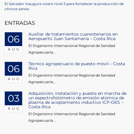
navigation
Next
El Salvador inaugura vivero nivel 3 para fortalecer la producción de
Post
cítricos sanos
ENTRADAS
Auxiliar de tratamientos cuarentenarios en
06
Aeropuerto Juan Santamaría – Costa Rica
El Organismo Internacional Regional de Sanidad
AUG
Agropecuaria...
Técnico agropecuario de puesto móvil – Costa
06
Rica
El Organismo Internacional Regional de Sanidad
AUG
Agropecuaria...
Adquisición, instalación y puesta en marcha de
03
un espectrofotómetro de emisión atómica de
plasma de acoplamiento inductivo ICP-OES –
Costa Rica
AUG
El Organismo Internacional Regional de Sanidad
Agropecuaria...