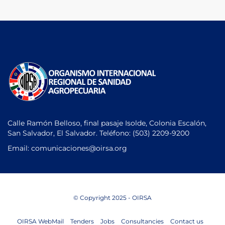
Calle Ramón Belloso, final pasaje Isolde, Colonia Escalón,
San Salvador, El Salvador. Teléfono:
(503) 2209-9200
Email: comunicaciones
@oirsa.org
© Copyright 2025 - OIRSA
OIRSA WebMail
Tenders
Jobs
Consultancies
Contact us