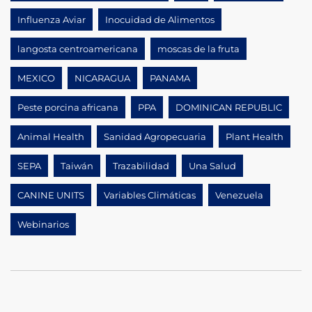
Influenza Aviar
Inocuidad de Alimentos
langosta centroamericana
moscas de la fruta
MEXICO
NICARAGUA
PANAMA
Peste porcina africana
PPA
DOMINICAN REPUBLIC
Animal Health
Sanidad Agropecuaria
Plant Health
SEPA
Taiwán
Trazabilidad
Una Salud
CANINE UNITS
Variables Climáticas
Venezuela
Webinarios