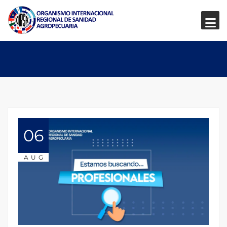
06
AUG