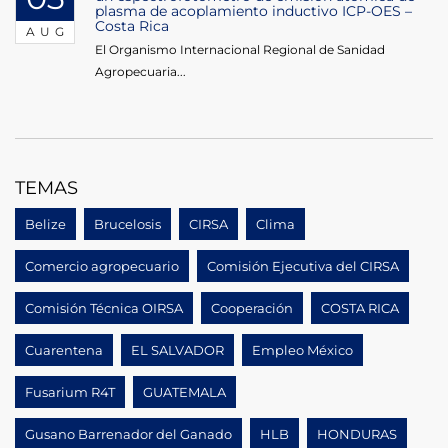
plasma de acoplamiento inductivo ICP-OES –
Costa Rica
AUG
El Organismo Internacional Regional de Sanidad
Agropecuaria...
TEMAS
Belize
Brucelosis
CIRSA
Clima
Comercio agropecuario
Comisión Ejecutiva del CIRSA
Comisión Técnica OIRSA
Cooperación
COSTA RICA
Cuarentena
EL SALVADOR
Empleo México
Fusarium R4T
GUATEMALA
Gusano Barrenador del Ganado
HLB
HONDURAS