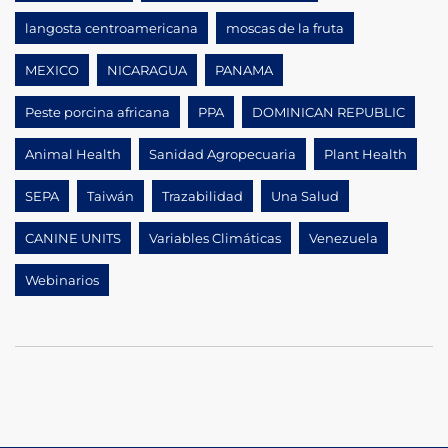
langosta centroamericana
moscas de la fruta
MEXICO
NICARAGUA
PANAMA
Peste porcina africana
PPA
DOMINICAN REPUBLIC
Animal Health
Sanidad Agropecuaria
Plant Health
SEPA
Taiwán
Trazabilidad
Una Salud
CANINE UNITS
Variables Climáticas
Venezuela
Webinarios