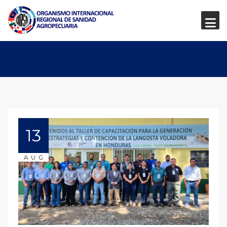
13
AUG