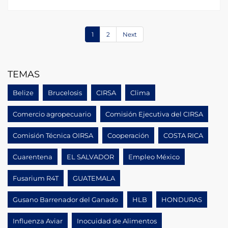
1
2
Next
TEMAS
Belize
Brucelosis
CIRSA
Clima
Comercio agropecuario
Comisión Ejecutiva del CIRSA
Comisión Técnica OIRSA
Cooperación
COSTA RICA
Cuarentena
EL SALVADOR
Empleo México
Fusarium R4T
GUATEMALA
Gusano Barrenador del Ganado
HLB
HONDURAS
Influenza Aviar
Inocuidad de Alimentos