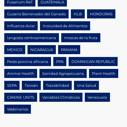
Fusarium R4T
GUATEMALA
Gusano Barrenador del Ganado
HLB
HONDURAS
Influenza Aviar
Inocuidad de Alimentos
langosta centroamericana
moscas de la fruta
MEXICO
NICARAGUA
PANAMA
Peste porcina africana
PPA
DOMINICAN REPUBLIC
Animal Health
Sanidad Agropecuaria
Plant Health
SEPA
Taiwán
Trazabilidad
Una Salud
CANINE UNITS
Variables Climáticas
Venezuela
Webinarios