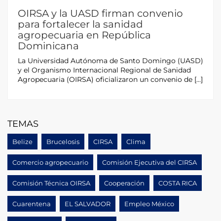
OIRSA y la UASD firman convenio
para fortalecer la sanidad
agropecuaria en República
Dominicana
La Universidad Autónoma de Santo Domingo (UASD)
y el Organismo Internacional Regional de Sanidad
Agropecuaria (OIRSA) oficializaron un convenio de […]
TEMAS
Belize
Brucelosis
CIRSA
Clima
Comercio agropecuario
Comisión Ejecutiva del CIRSA
Comisión Técnica OIRSA
Cooperación
COSTA RICA
Cuarentena
EL SALVADOR
Empleo México