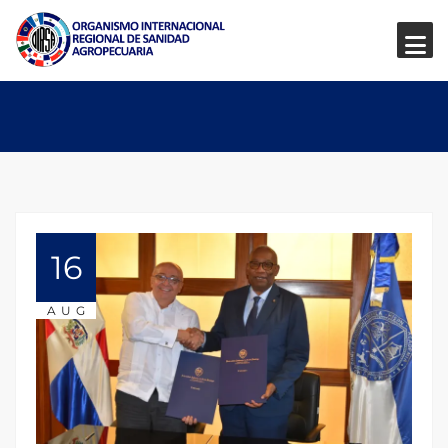
16
AUG