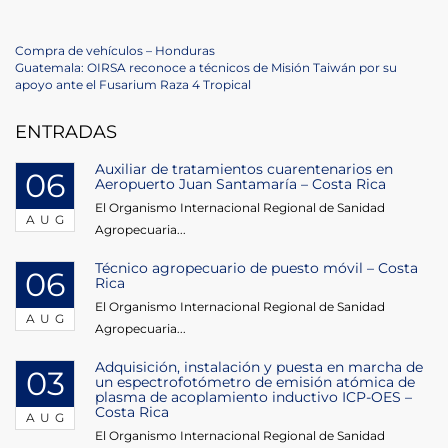
Post
Previous
Compra de vehículos – Honduras
Post
Next
Guatemala: OIRSA reconoce a técnicos de Misión Taiwán por su
navigation
Post
apoyo ante el Fusarium Raza 4 Tropical
ENTRADAS
Auxiliar de tratamientos cuarentenarios en
06
Aeropuerto Juan Santamaría – Costa Rica
El Organismo Internacional Regional de Sanidad
AUG
Agropecuaria...
Técnico agropecuario de puesto móvil – Costa
06
Rica
El Organismo Internacional Regional de Sanidad
AUG
Agropecuaria...
Adquisición, instalación y puesta en marcha de
03
un espectrofotómetro de emisión atómica de
plasma de acoplamiento inductivo ICP-OES –
Costa Rica
AUG
El Organismo Internacional Regional de Sanidad