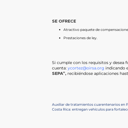
SE OFRECE
Atractivo paquete de compensacione
Prestaciones de ley.
Si cumple con los requisitos y desea f
cuenta:
ycortez@oirsa.org
indicando e
SEPA”,
recibiéndose aplicaciones hasta
Post
Previous
Auxiliar de tratamientos cuarentenarios en 
Post
Next
Costa Rica: entregan vehículos para forta
navigation
Post