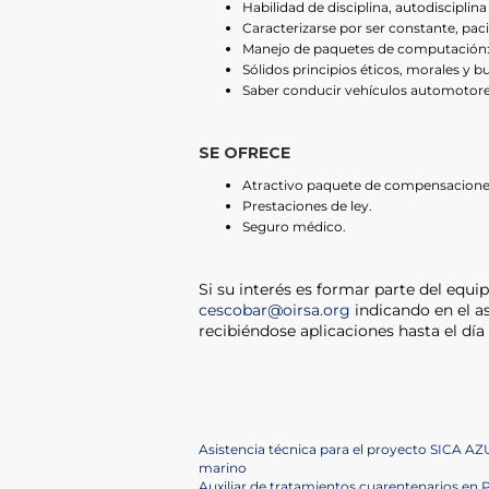
Habilidad de disciplina, autodisciplin
Caracterizarse por ser constante, pac
Manejo de paquetes de computación: M
Sólidos principios éticos, morales y 
Saber conducir vehículos automotores
SE OFRECE
Atractivo paquete de compensacione
Prestaciones de ley.
Seguro médico.
Si su interés es formar parte del equip
cescobar@oirsa.org
indicando en el a
recibiéndose aplicaciones hasta el día
Post
Previous
Asistencia técnica para el proyecto SICA AZ
Post
marino
Next
Auxiliar de tratamientos cuarentenarios en 