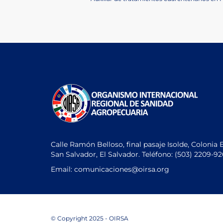
navigation
Post
Calle Ramón Belloso, final pasaje Isolde, Colonia 
San Salvador, El Salvador. Teléfono:
(503) 2209-9
Email: comunicaciones
@oirsa.org
© Copyright 2025 - OIRSA