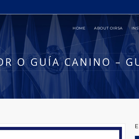
HOME
ABOUT OIRSA
INS
R O GUÍA CANINO – 
E