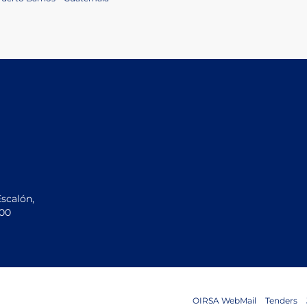
Escalón,
200
OIRSA WebMail
Tenders