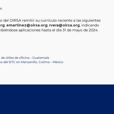
s.
o del OIRSA remitir su currículo reciente a las siguientes
org
;
emartinez@oirsa.org
;
rvera@oirsa.org
, indicando
ecibiéndose aplicaciones hasta el día 31 de mayo de 2024.
 de útiles de oficina – Guatemala
os del SITC en Manzanillo, Colima – México