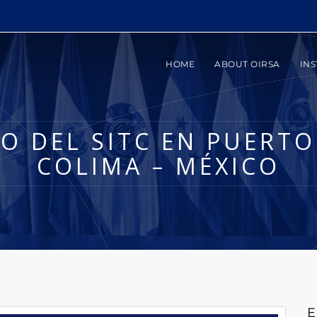
HOME
ABOUT OIRSA
INS
TO DEL SITC EN PUERT
COLIMA – MÉXICO
E