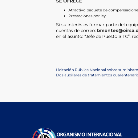
SE OFRECE
Atractivo paquete de compensacione
Prestaciones por ley.
Si su interés es formar parte del equip
cuentas de correo:
bmontes@oirsa.
en el asunto: “Jefe de Puesto SITC”, r
Post
Previous
Licitación Pública Nacional sobre suministro
Post
Next
Dos auxiliares de tratamientos cuarentenari
navigation
Post