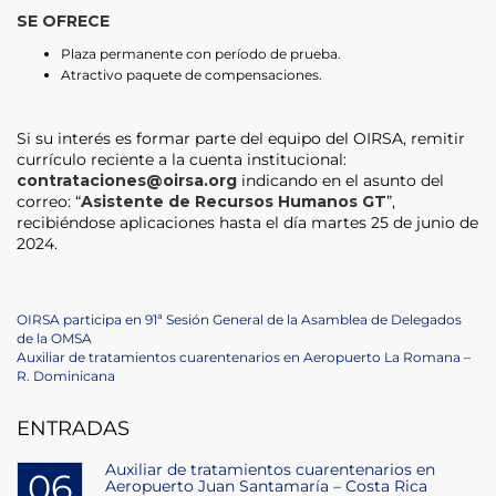
SE OFRECE
Plaza permanente con período de prueba.
Atractivo paquete de compensaciones.
Si su interés es formar parte del equipo del OIRSA, remitir
currículo reciente a la cuenta institucional:
contrataciones@oirsa.org
indicando en el asunto del
correo: “
Asistente de Recursos Humanos GT
”,
recibiéndose aplicaciones hasta el día martes 25 de junio de
2024.
Post
Previous
OIRSA participa en 91ª Sesión General de la Asamblea de Delegados
Post
de la OMSA
navigation
Next
Auxiliar de tratamientos cuarentenarios en Aeropuerto La Romana –
Post
R. Dominicana
ENTRADAS
Auxiliar de tratamientos cuarentenarios en
06
Aeropuerto Juan Santamaría – Costa Rica