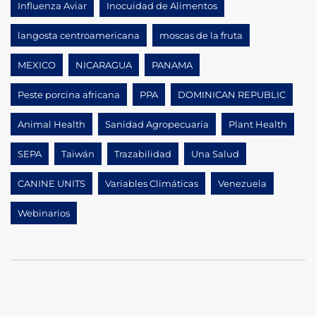
Influenza Aviar
Inocuidad de Alimentos
langosta centroamericana
moscas de la fruta
MEXICO
NICARAGUA
PANAMA
Peste porcina africana
PPA
DOMINICAN REPUBLIC
Animal Health
Sanidad Agropecuaria
Plant Health
SEPA
Taiwán
Trazabilidad
Una Salud
CANINE UNITS
Variables Climáticas
Venezuela
Webinarios