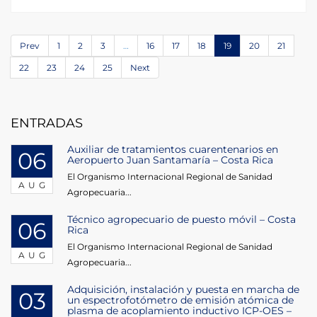
Prev
1
2
3
…
16
17
18
19
20
21
22
23
24
25
Next
ENTRADAS
Auxiliar de tratamientos cuarentenarios en
06
Aeropuerto Juan Santamaría – Costa Rica
El Organismo Internacional Regional de Sanidad
AUG
Agropecuaria...
Técnico agropecuario de puesto móvil – Costa
06
Rica
El Organismo Internacional Regional de Sanidad
AUG
Agropecuaria...
Adquisición, instalación y puesta en marcha de
03
un espectrofotómetro de emisión atómica de
plasma de acoplamiento inductivo ICP-OES –