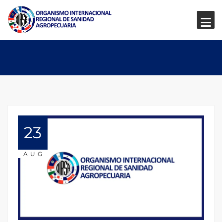
23
AUG