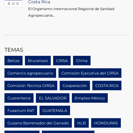
Costa Rica
AUG
El Organismo Internacional Regional de Sanidad
Agropecuaria...
TEMAS
Belize
Brucelosis
CIRSA
Clima
Comercio agropecuario
Comisión Ejecutiva del CIRSA
Comisión Técnica OIRSA
Cooperación
COSTA RICA
Cuarentena
EL SALVADOR
Empleo México
Fusarium R4T
GUATEMALA
Gusano Barrenador del Ganado
HLB
HONDURAS