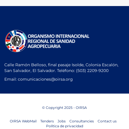
Calle Ramón Belloso, final pasaje Isolde, Colonia Escalón,
San Salvador, El Salvador. Teléfono:
(503) 2209-9200
Email: comunicaciones
@oirsa.org
© Copyright 2025 - OIRSA
OIRSA WebMail
Tenders
Jobs
Consultancies
Contact us
Política de privacidad