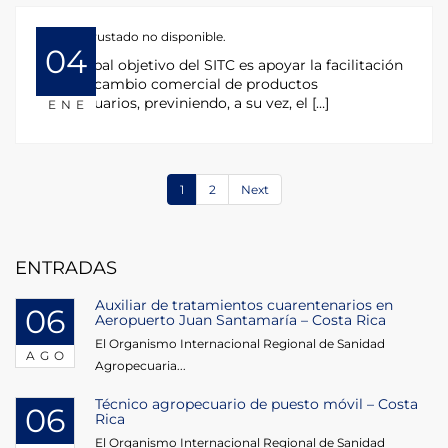
HTML incrustado no disponible.
04
El principal objetivo del SITC es apoyar la facilitación
del intercambio comercial de productos
agropecuarios, previniendo, a su vez, el […]
ENE
1
2
Next
ENTRADAS
Auxiliar de tratamientos cuarentenarios en
06
Aeropuerto Juan Santamaría – Costa Rica
El Organismo Internacional Regional de Sanidad
AGO
Agropecuaria...
Técnico agropecuario de puesto móvil – Costa
06
Rica
El Organismo Internacional Regional de Sanidad