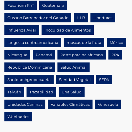
Fusarium R4T
Guatemala
Gusano Barrenador del Ganado
HLB
Honduras
Influenza Aviar
Inocuidad de Alimentos
langosta centroamericana
moscas de la fruta
México
Nicaragua
Panamá
Peste porcina africana
PPA
República Dominicana
Salud Animal
Sanidad Agropecuaria
Sanidad Vegetal
SEPA
Taiwán
Trazabilidad
Una Salud
Unidades Caninas
Variables Climáticas
Venezuela
Webinarios