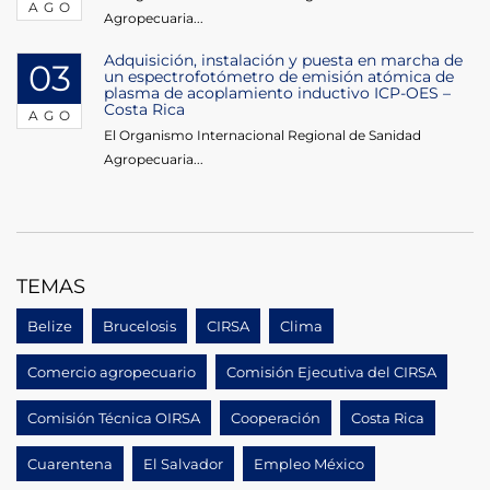
AGO
Agropecuaria...
Adquisición, instalación y puesta en marcha de
03
un espectrofotómetro de emisión atómica de
plasma de acoplamiento inductivo ICP-OES –
Costa Rica
AGO
El Organismo Internacional Regional de Sanidad
Agropecuaria...
TEMAS
Belize
Brucelosis
CIRSA
Clima
Comercio agropecuario
Comisión Ejecutiva del CIRSA
Comisión Técnica OIRSA
Cooperación
Costa Rica
Cuarentena
El Salvador
Empleo México