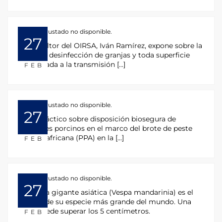
HTML incrustado no disponible.
27
El consultor del OIRSA, Iván Ramírez, expone sobre la
correcta desinfección de granjas y toda superficie
relacionada a la transmisión […]
FEB
HTML incrustado no disponible.
27
Taller práctico sobre disposición biosegura de
cadáveres porcinos en el marco del brote de peste
porcina africana (PPA) en la […]
FEB
HTML incrustado no disponible.
27
La avispa gigante asiática (Vespa mandarinia) es el
insecto de su especie más grande del mundo. Una
reina puede superar los 5 centímetros.
FEB