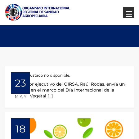
HTML incrustado no disponible.
23
El director ejecutivo del OIRSA, Raúl Rodas, envía un
mensaje en el marco del Día Internacional de la
Sanidad Vegetal […]
MAY
18