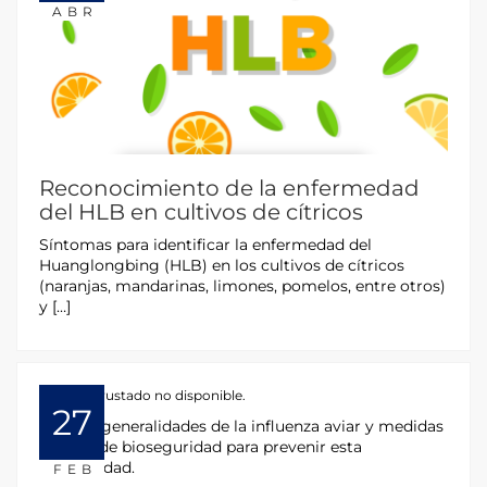
ABR
Reconocimiento de la enfermedad
del HLB en cultivos de cítricos
Síntomas para identificar la enfermedad del
Huanglongbing (HLB) en los cultivos de cítricos
(naranjas, mandarinas, limones, pomelos, entre otros)
y […]
HTML incrustado no disponible.
27
Conoce generalidades de la influenza aviar y medidas
básicas de bioseguridad para prevenir esta
enfermedad.
FEB