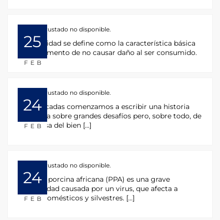
HTML incrustado no disponible.
25
La inocuidad se define como la característica básica
de un alimento de no causar daño al ser consumido.
FEB
HTML incrustado no disponible.
24
Hace décadas comenzamos a escribir una historia
que versa sobre grandes desafíos pero, sobre todo, de
la defensa del bien […]
FEB
HTML incrustado no disponible.
24
La peste porcina africana (PPA) es una grave
enfermedad causada por un virus, que afecta a
cerdos domésticos y silvestres. […]
FEB