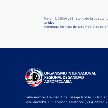
Navegación
Previous
Panamá: OIRSA y Ministerio de Salud suscri
Post
Unidos
de
Next
Honduras: Técnicos del SITC y SEPA se certi
Post
entradas
Calle Ramón Belloso, final pasaje Isolde, Colonia 
San Salvador, El Salvador. Teléfono:
(503) 2209-9