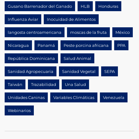
Gusano Barrenador del Ganado
HLB
Honduras
Influenza Aviar
Inocuidad de Alimentos
langosta centroamericana
moscas de la fruta
México
Nicaragua
Panamá
Peste porcina africana
PPA
República Dominicana
Salud Animal
Sanidad Agropecuaria
Sanidad Vegetal
SEPA
Taiwán
Trazabilidad
Una Salud
Unidades Caninas
Variables Climáticas
Venezuela
Webinarios