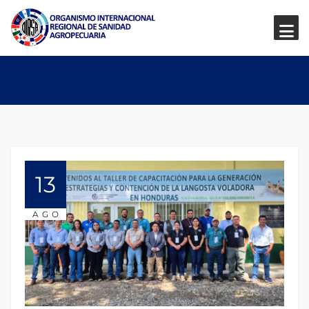
13
AGO