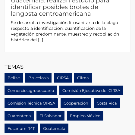
Guatemala: realizan estudio para
identificar posibles brotes de
langosta centroamericana
Se desarrolla investigación fitosanitaria de la plaga
respecto a identificación, cuantificación de la
vegetación predominante, muestreo y recopilación
histórica del […]
TEMAS
Belize
Brucelosis
CIRSA
Clima
Comercio agropecuario
Comisión Ejecutiva del CIRSA
Comisión Técnica OIRSA
Cooperación
Costa Rica
Cuarentena
El Salvador
Empleo México
Fusarium R4T
Guatemala