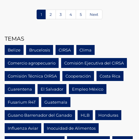
1
2
3
4
5
Next
TEMAS
Belize
Brucelosis
CIRSA
Clima
Comercio agropecuario
Comisión Ejecutiva del CIRSA
Comisión Técnica OIRSA
Cooperación
Costa Rica
Cuarentena
El Salvador
Empleo México
Fusarium R4T
Guatemala
Gusano Barrenador del Ganado
HLB
Honduras
Influenza Aviar
Inocuidad de Alimentos