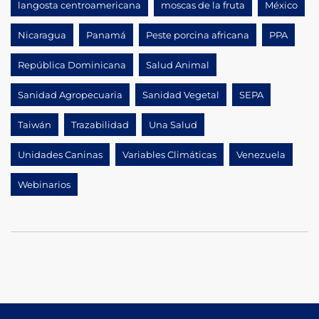
langosta centroamericana
moscas de la fruta
México
Nicaragua
Panamá
Peste porcina africana
PPA
República Dominicana
Salud Animal
Sanidad Agropecuaria
Sanidad Vegetal
SEPA
Taiwán
Trazabilidad
Una Salud
Unidades Caninas
Variables Climáticas
Venezuela
Webinarios