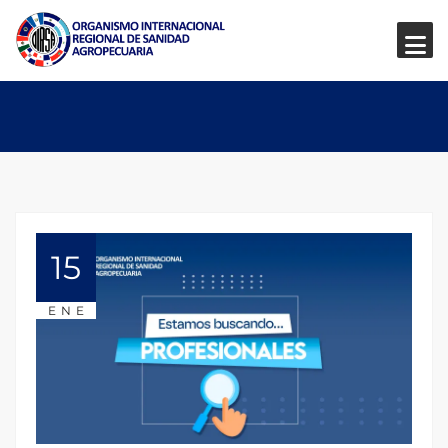
15
ENE