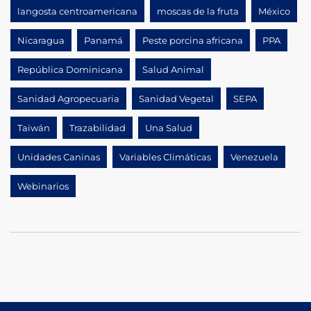
langosta centroamericana
moscas de la fruta
México
Nicaragua
Panamá
Peste porcina africana
PPA
República Dominicana
Salud Animal
Sanidad Agropecuaria
Sanidad Vegetal
SEPA
Taiwán
Trazabilidad
Una Salud
Unidades Caninas
Variables Climáticas
Venezuela
Webinarios