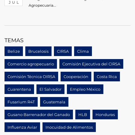
JUL
Agropecuaria...
TEMAS
Belize
Brucelosis
CIRSA
Clima
Comercio agropecuario
Comisión Ejecutiva del CIRSA
Comisión Técnica OIRSA
Cooperación
Costa Rica
Cuarentena
El Salvador
Empleo México
Fusarium R4T
Guatemala
Gusano Barrenador del Ganado
HLB
Honduras
Influenza Aviar
Inocuidad de Alimentos