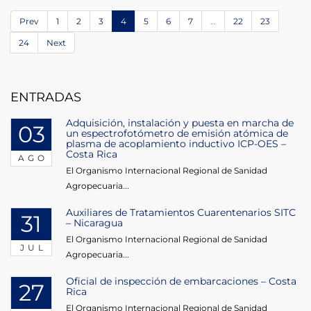
Prev
1
2
3
4
5
6
7
…
22
23
24
Next
ENTRADAS
Adquisición, instalación y puesta en marcha de
03
un espectrofotómetro de emisión atómica de
plasma de acoplamiento inductivo ICP-OES –
Costa Rica
AGO
El Organismo Internacional Regional de Sanidad
Agropecuaria...
Auxiliares de Tratamientos Cuarentenarios SITC
31
– Nicaragua
El Organismo Internacional Regional de Sanidad
JUL
Agropecuaria...
Oficial de inspección de embarcaciones – Costa
27
Rica
El Organismo Internacional Regional de Sanidad