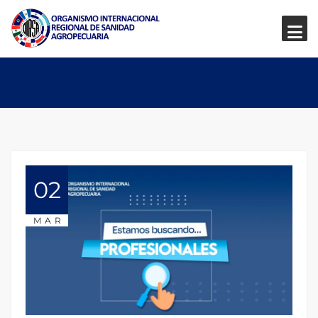
02
MAR