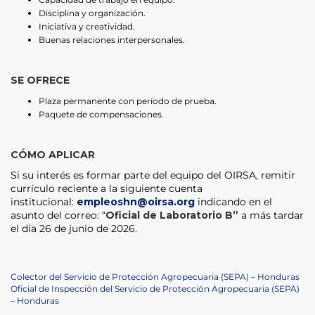
Disciplina y organización.
Iniciativa y creatividad.
Buenas relaciones interpersonales.
SE OFRECE
Plaza permanente con período de prueba.
Paquete de compensaciones.
CÓMO APLICAR
Si su interés es formar parte del equipo del OIRSA, remitir
currículo reciente a la siguiente cuenta
institucional:
empleoshn@oirsa.org
indicando en el
asunto del correo: “
Oficial de Laboratorio B”
a más tardar
el día 26 de junio de 2026.
Navegación
Previous
Colector del Servicio de Protección Agropecuaria (SEPA) – Honduras
Post
Next
Oficial de Inspección del Servicio de Protección Agropecuaria (SEPA)
de
Post
– Honduras