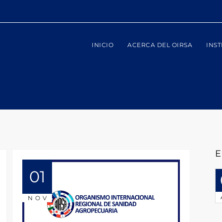
INICIO
ACERCA DEL OIRSA
INST
E
01
NOV