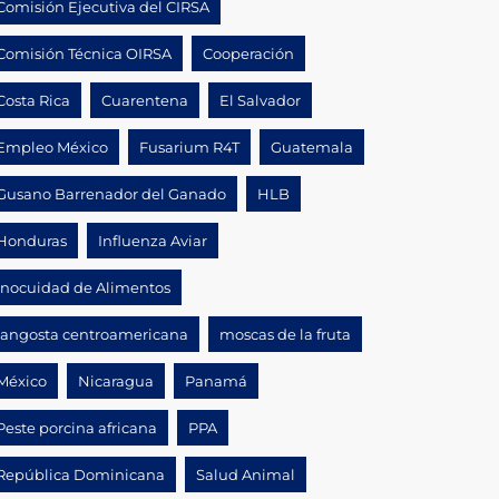
Comisión Ejecutiva del CIRSA
Comisión Técnica OIRSA
Cooperación
Costa Rica
Cuarentena
El Salvador
Empleo México
Fusarium R4T
Guatemala
Gusano Barrenador del Ganado
HLB
Honduras
Influenza Aviar
Inocuidad de Alimentos
langosta centroamericana
moscas de la fruta
México
Nicaragua
Panamá
Peste porcina africana
PPA
República Dominicana
Salud Animal