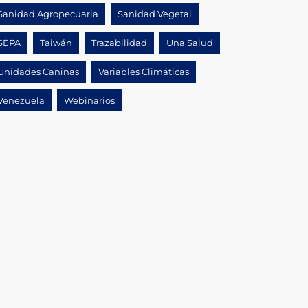
Sanidad Agropecuaria
Sanidad Vegetal
SEPA
Taiwán
Trazabilidad
Una Salud
Unidades Caninas
Variables Climáticas
Venezuela
Webinarios