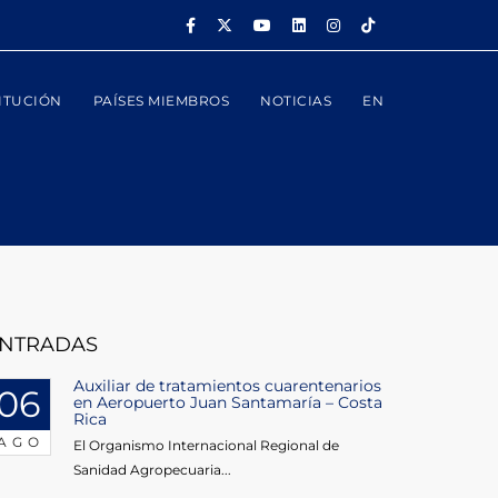
ITUCIÓN
PAÍSES MIEMBROS
NOTICIAS
EN
NTRADAS
Auxiliar de tratamientos cuarentenarios
06
en Aeropuerto Juan Santamaría – Costa
Rica
AGO
El Organismo Internacional Regional de
Sanidad Agropecuaria...