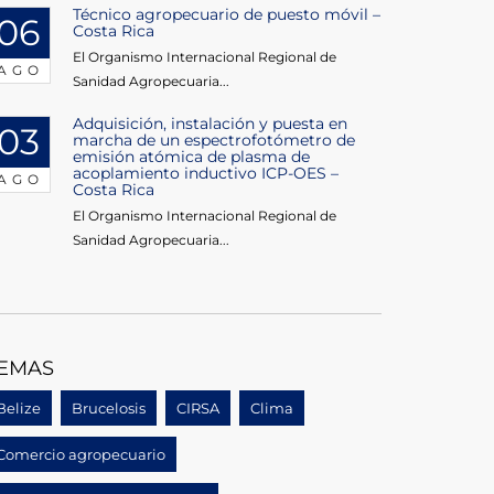
Técnico agropecuario de puesto móvil –
06
Costa Rica
El Organismo Internacional Regional de
AGO
Sanidad Agropecuaria...
Adquisición, instalación y puesta en
03
marcha de un espectrofotómetro de
emisión atómica de plasma de
acoplamiento inductivo ICP-OES –
AGO
Costa Rica
El Organismo Internacional Regional de
Sanidad Agropecuaria...
EMAS
Belize
Brucelosis
CIRSA
Clima
Comercio agropecuario