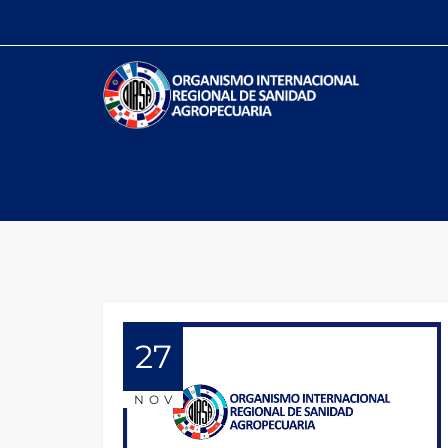
27
NOV