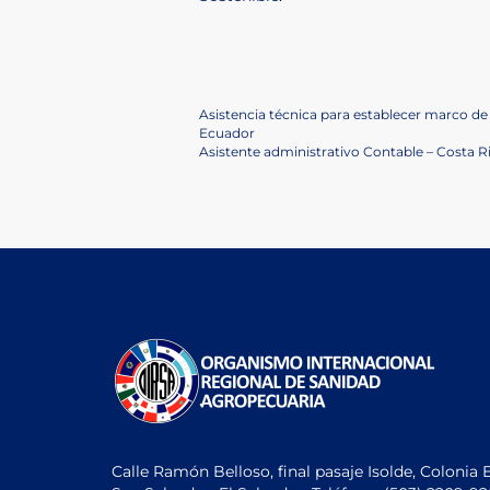
Navegación
Previous
Asistencia técnica para establecer marco de
Post
Ecuador
de
Next
Asistente administrativo Contable – Costa R
Post
entradas
Calle Ramón Belloso, final pasaje Isolde, Colonia 