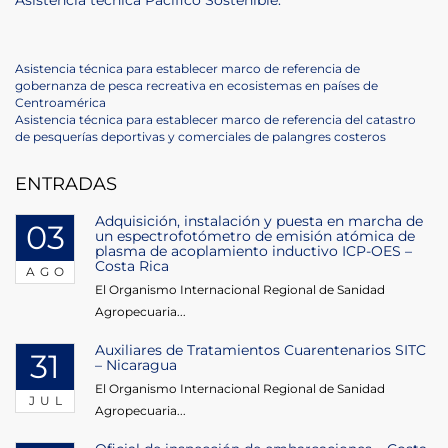
Asistencia técnica Pacífico Sostenible.
Navegación
Previous
Asistencia técnica para establecer marco de referencia de
Post
gobernanza de pesca recreativa en ecosistemas en países de
de
Centroamérica
Next
Asistencia técnica para establecer marco de referencia del catastro
entradas
Post
de pesquerías deportivas y comerciales de palangres costeros
ENTRADAS
Adquisición, instalación y puesta en marcha de
03
un espectrofotómetro de emisión atómica de
plasma de acoplamiento inductivo ICP-OES –
Costa Rica
AGO
El Organismo Internacional Regional de Sanidad
Agropecuaria...
Auxiliares de Tratamientos Cuarentenarios SITC
31
– Nicaragua
El Organismo Internacional Regional de Sanidad
JUL
Agropecuaria...