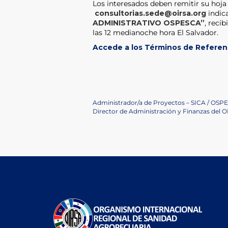
Los interesados deben remitir su hoja 
consultorias.sede@oirsa.org
indic
ADMINISTRATIVO OSPESCA”
, reci
las 12 medianoche hora El Salvador.
Accede a los Términos de Referenc
Navegación
Previous
Administrador/a de Proyectos – SICA / OSP
Post
Next
Director de Administración y Finanzas del 
de
Post
entradas