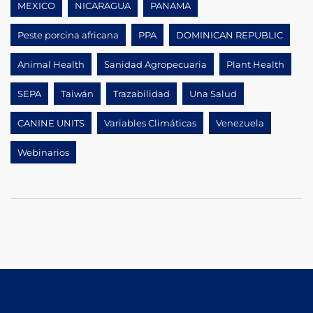
MEXICO
NICARAGUA
PANAMA
Peste porcina africana
PPA
DOMINICAN REPUBLIC
Animal Health
Sanidad Agropecuaria
Plant Health
SEPA
Taiwán
Trazabilidad
Una Salud
CANINE UNITS
Variables Climáticas
Venezuela
Webinarios