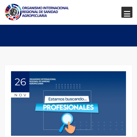
26
NOV