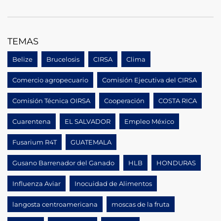
TEMAS
Belize
Brucelosis
CIRSA
Clima
Comercio agropecuario
Comisión Ejecutiva del CIRSA
Comisión Técnica OIRSA
Cooperación
COSTA RICA
Cuarentena
EL SALVADOR
Empleo México
Fusarium R4T
GUATEMALA
Gusano Barrenador del Ganado
HLB
HONDURAS
Influenza Aviar
Inocuidad de Alimentos
langosta centroamericana
moscas de la fruta