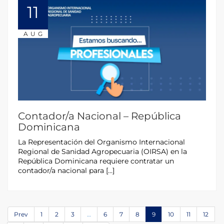
11
AUG
Contador/a Nacional – República
Dominicana
La Representación del Organismo Internacional
Regional de Sanidad Agropecuaria (OIRSA) en la
República Dominicana requiere contratar un
contador/a nacional para […]
Prev
1
2
3
…
6
7
8
9
10
11
12