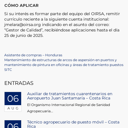
CÓMO APLICAR
Si su interés es formar parte del equipo del OIRSA, remitir
currículo reciente a la siguiente cuenta institucional:
jmelara@oirsa.org indicando en el asunto del correo:
“Gestor de Calidad”, recibiéndose aplicaciones hasta el día
25 de junio de 2025.
Post
Previous
Asistente de compras – Honduras
Post
Next
Mantenimiento de estructuras de arcos de aspersión en puertos y
navigation
Post
mantenimiento de pintura en oficinas y áreas de tratamiento puestos
SITC
ENTRADAS
Auxiliar de tratamientos cuarentenarios en
06
Aeropuerto Juan Santamaría – Costa Rica
El Organismo Internacional Regional de Sanidad
AUG
Agropecuaria...
Técnico agropecuario de puesto móvil – Costa
06
Rica