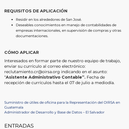
REQUISITOS DE APLICACIÓN
Residir en los alrededores de San José.
Deseables conocimientos en manejo de contabilidades de
empresas internacionales, en supervisión de compras y otras
documentaciones.
CÓMO APLICAR
Interesados en formar parte de nuestro equipo de trabajo,
enviar su currículo al correo electrónico:
reclutamiento.cr@oirsa.org indicando en el asunto:
“
Asistente Administrativo
Contable”.
Fecha de
recepción de currículos hasta el 07 de julio a mediodía.
Post
Previous
Suministro de útiles de oficina para la Representación del OIRSA en
Post
Guatemala
navigation
Next
Administrador de Desarrollo y Base de Datos – El Salvador
Post
ENTRADAS