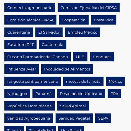
Comercio agropecuario
Comisión Ejecutiva del CIRSA
Comisión Técnica OIRSA
Cooperación
Costa Rica
Cuarentena
El Salvador
Empleo México
Fusarium R4T
Guatemala
Gusano Barrenador del Ganado
HLB
Honduras
Influenza Aviar
Inocuidad de Alimentos
langosta centroamericana
moscas de la fruta
México
Nicaragua
Panamá
Peste porcina africana
PPA
República Dominicana
Salud Animal
Sanidad Agropecuaria
Sanidad Vegetal
SEPA
Taiwán
Trazabilidad
Una Salud