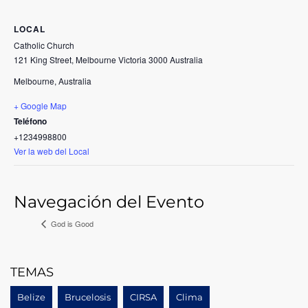
LOCAL
Catholic Church
121 King Street, Melbourne Victoria 3000 Australia
Melbourne
,
Australia
+ Google Map
Teléfono
+1234998800
Ver la web del Local
Navegación del Evento
God is Good
TEMAS
Belize
Brucelosis
CIRSA
Clima