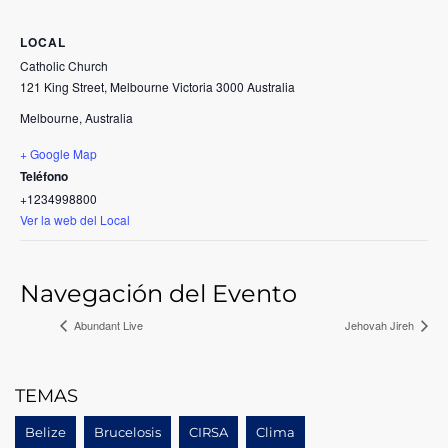
LOCAL
Catholic Church
121 King Street, Melbourne Victoria 3000 Australia
Melbourne
,
Australia
+ Google Map
Teléfono
+1234998800
Ver la web del Local
Navegación del Evento
Abundant Live
Jehovah Jireh
TEMAS
Belize
Brucelosis
CIRSA
Clima