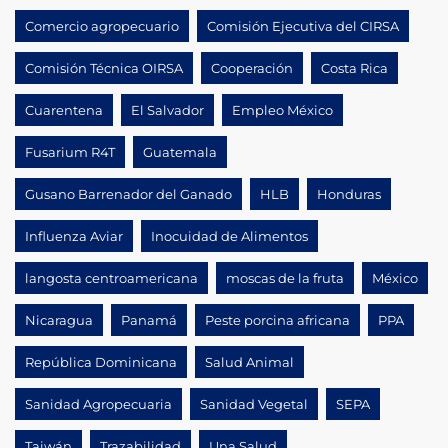
Comercio agropecuario
Comisión Ejecutiva del CIRSA
Comisión Técnica OIRSA
Cooperación
Costa Rica
Cuarentena
El Salvador
Empleo México
Fusarium R4T
Guatemala
Gusano Barrenador del Ganado
HLB
Honduras
Influenza Aviar
Inocuidad de Alimentos
langosta centroamericana
moscas de la fruta
México
Nicaragua
Panamá
Peste porcina africana
PPA
República Dominicana
Salud Animal
Sanidad Agropecuaria
Sanidad Vegetal
SEPA
Taiwán
Trazabilidad
Una Salud