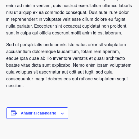
enim ad minim veniam, quis nostrud exercitation ullamco laboris
nisi ut aliquip ex ea commodo consequat. Duis aute irure dolor
in reprehenderit in voluptate velit esse cillum dolore eu fugiat
nulla pariatur. Excepteur sint occaecat cupidatat non proident,
sunt in culpa qui officia deserunt mollit anim id est laborum.
Sed ut perspiciatis unde omnis iste natus error sit voluptatem
accusantium doloremque laudantium, totam rem aperiam,
eaque ipsa quae ab illo inventore veritatis et quasi architecto
beatae vitae dicta sunt explicabo. Nemo enim ipsam voluptatem
quia voluptas sit aspernatur aut odit aut fugit, sed quia
consequuntur magni dolores eos qui ratione voluptatem sequi
nesciunt.
Añadir al calendario