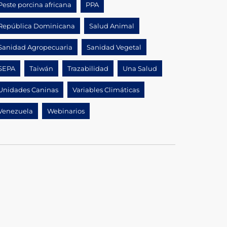
Peste porcina africana
PPA
República Dominicana
Salud Animal
Sanidad Agropecuaria
Sanidad Vegetal
SEPA
Taiwán
Trazabilidad
Una Salud
Unidades Caninas
Variables Climáticas
Venezuela
Webinarios