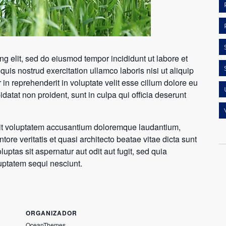
ng elit, sed do eiusmod tempor incididunt ut labore et
is nostrud exercitation ullamco laboris nisi ut aliquip
n reprehenderit in voluptate velit esse cillum dolore eu
idatat non proident, sunt in culpa qui officia deserunt
 sit voluptatem accusantium doloremque laudantium,
ore veritatis et quasi architecto beatae vitae dicta sunt
tas sit aspernatur aut odit aut fugit, sed quia
uptatem sequi nesciunt.
ORGANIZADOR
OceanThemes