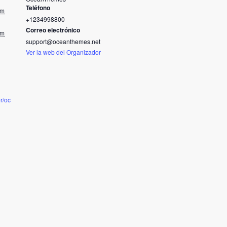
Teléfono
am
+1234998800
Correo electrónico
pm
support@oceanthemes.net
Ver la web del Organizador
er/oc