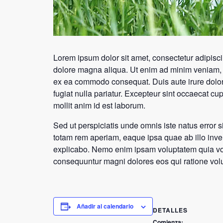
Lorem ipsum dolor sit amet, consectetur adipisci
dolore magna aliqua. Ut enim ad minim veniam, qu
ex ea commodo consequat. Duis aute irure dolor i
fugiat nulla pariatur. Excepteur sint occaecat cup
mollit anim id est laborum.
Sed ut perspiciatis unde omnis iste natus error
totam rem aperiam, eaque ipsa quae ab illo invent
explicabo. Nemo enim ipsam voluptatem quia volup
consequuntur magni dolores eos qui ratione vol
Añadir al calendario
DETALLES
Comienza: