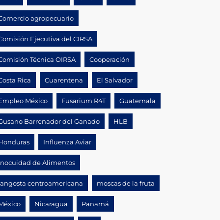
Comercio agropecuario
Comisión Ejecutiva del CIRSA
Comisión Técnica OIRSA
Cooperación
Costa Rica
Cuarentena
El Salvador
Empleo México
Fusarium R4T
Guatemala
Gusano Barrenador del Ganado
HLB
Honduras
Influenza Aviar
Inocuidad de Alimentos
langosta centroamericana
moscas de la fruta
México
Nicaragua
Panamá