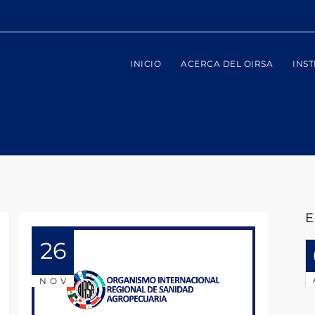
INICIO
ACERCA DEL OIRSA
INST
E
26
NOV