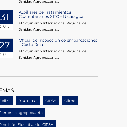
Sanidad Agropecuaria...
Auxiliares de Tratamientos
31
Cuarentenarios SITC – Nicaragua
El Organismo Internacional Regional de
JUL
Sanidad Agropecuaria...
Oficial de inspección de embarcaciones
27
– Costa Rica
El Organismo Internacional Regional de
JUL
Sanidad Agropecuaria...
EMAS
Belize
Brucelosis
CIRSA
Clima
Comercio agropecuario
Comisión Ejecutiva del CIRSA