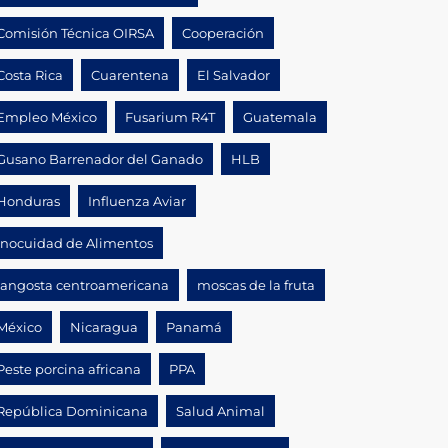
Comisión Técnica OIRSA
Cooperación
Costa Rica
Cuarentena
El Salvador
Empleo México
Fusarium R4T
Guatemala
Gusano Barrenador del Ganado
HLB
Honduras
Influenza Aviar
Inocuidad de Alimentos
langosta centroamericana
moscas de la fruta
México
Nicaragua
Panamá
Peste porcina africana
PPA
República Dominicana
Salud Animal