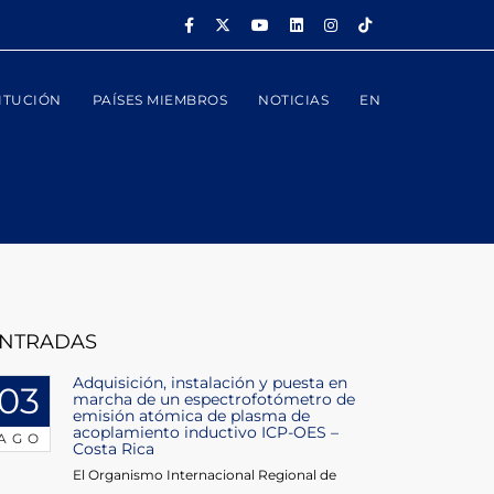
ITUCIÓN
PAÍSES MIEMBROS
NOTICIAS
EN
NTRADAS
Adquisición, instalación y puesta en
03
marcha de un espectrofotómetro de
emisión atómica de plasma de
acoplamiento inductivo ICP-OES –
AGO
Costa Rica
El Organismo Internacional Regional de