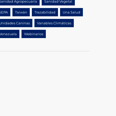
Sanidad Agropecuaria
Sanidad Vegetal
SEPA
Taiwán
Trazabilidad
Una Salud
Unidades Caninas
Variables Climáticas
Venezuela
Webinarios