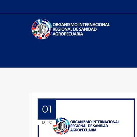
01
DIC