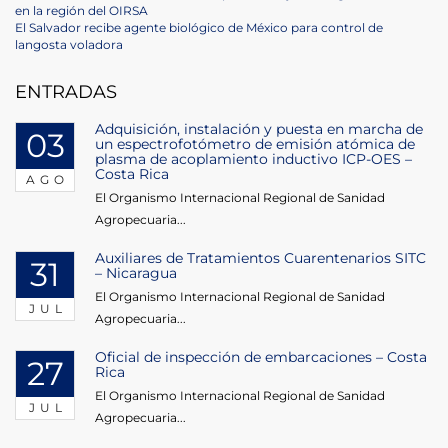
Navegación
Post
en la región del OIRSA
de
Next
El Salvador recibe agente biológico de México para control de
Post
langosta voladora
entradas
ENTRADAS
Adquisición, instalación y puesta en marcha de
03
un espectrofotómetro de emisión atómica de
plasma de acoplamiento inductivo ICP-OES –
Costa Rica
AGO
El Organismo Internacional Regional de Sanidad
Agropecuaria...
Auxiliares de Tratamientos Cuarentenarios SITC
31
– Nicaragua
El Organismo Internacional Regional de Sanidad
JUL
Agropecuaria...
Oficial de inspección de embarcaciones – Costa
27
Rica
El Organismo Internacional Regional de Sanidad
JUL
Agropecuaria...