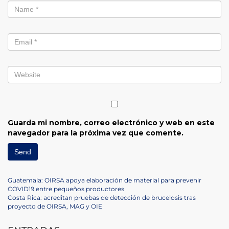
Guarda mi nombre, correo electrónico y web en este
navegador para la próxima vez que comente.
Navegación
Previous
Guatemala: OIRSA apoya elaboración de material para prevenir
Post
COVID19 entre pequeños productores
de
Next
Costa Rica: acreditan pruebas de detección de brucelosis tras
Post
proyecto de OIRSA, MAG y OIE
entradas