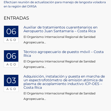
de
Next
Efectúan reunión de actualización para manejo de langosta voladora
Post
en la región del OIRSA
entradas
ENTRADAS
Auxiliar de tratamientos cuarentenarios en
06
Aeropuerto Juan Santamaría – Costa Rica
El Organismo Internacional Regional de Sanidad
AGO
Agropecuaria...
Técnico agropecuario de puesto móvil – Costa
06
Rica
El Organismo Internacional Regional de Sanidad
AGO
Agropecuaria...
Adquisición, instalación y puesta en marcha de
03
un espectrofotómetro de emisión atómica de
plasma de acoplamiento inductivo ICP-OES –
Costa Rica
AGO
El Organismo Internacional Regional de Sanidad
Agropecuaria...