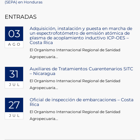
Post
(SEPA) en Honduras
entradas
ENTRADAS
Adquisición, instalación y puesta en marcha de
03
un espectrofotómetro de emisión atómica de
plasma de acoplamiento inductivo ICP-OES –
Costa Rica
AGO
El Organismo Internacional Regional de Sanidad
Agropecuaria...
Auxiliares de Tratamientos Cuarentenarios SITC
31
– Nicaragua
El Organismo Internacional Regional de Sanidad
JUL
Agropecuaria...
Oficial de inspección de embarcaciones – Costa
27
Rica
El Organismo Internacional Regional de Sanidad
JUL
Agropecuaria...