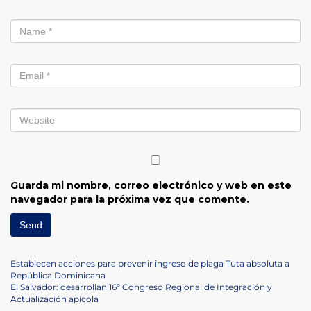
Guarda mi nombre, correo electrónico y web en este
navegador para la próxima vez que comente.
Navegación
Previous
Establecen acciones para prevenir ingreso de plaga Tuta absoluta a
Post
República Dominicana
de
Next
El Salvador: desarrollan 16º Congreso Regional de Integración y
Post
Actualización apícola