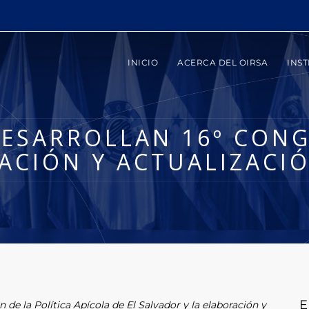
INICIO
ACERCA DEL OIRSA
INST
DESARROLLAN 16º CON
ACIÓN Y ACTUALIZACI
E
 de la Política Apícola de El Salvador y la elaboración y