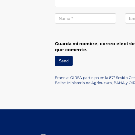
Guarda mi nombre, correo electrón
que comente.
Navegación
Previous
Francia: OIRSA participa en la 87ª Sesión Ge
Post
Next
Belize: Ministerio de Agricultura, BAHA y OI
de
Post
entradas