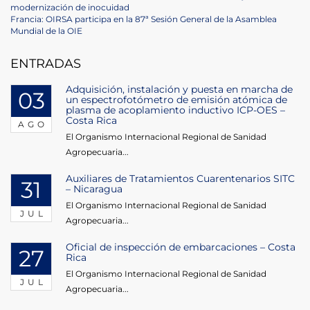
Navegación
Post
modernización de inocuidad
de
Next
Francia: OIRSA participa en la 87ª Sesión General de la Asamblea
Post
Mundial de la OIE
entradas
ENTRADAS
Adquisición, instalación y puesta en marcha de
03
un espectrofotómetro de emisión atómica de
plasma de acoplamiento inductivo ICP-OES –
Costa Rica
AGO
El Organismo Internacional Regional de Sanidad
Agropecuaria...
Auxiliares de Tratamientos Cuarentenarios SITC
31
– Nicaragua
El Organismo Internacional Regional de Sanidad
JUL
Agropecuaria...
Oficial de inspección de embarcaciones – Costa
27
Rica
El Organismo Internacional Regional de Sanidad
JUL
Agropecuaria...