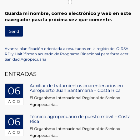
Guarda mi nombre, correo electrónico y web en este
navegador para la próxima vez que comente.
Navegación
Previous
Avanza planificación orientada a resultados en la región del OIRSA
Post
Next
RD y Haití firman acuerdo de Programa Binacional para fortalecer
de
Post
Sanidad Agropecuaria
entradas
ENTRADAS
Auxiliar de tratamientos cuarentenarios en
06
Aeropuerto Juan Santamaría – Costa Rica
El Organismo Internacional Regional de Sanidad
AGO
Agropecuaria...
Técnico agropecuario de puesto móvil – Costa
06
Rica
El Organismo Internacional Regional de Sanidad
AGO
Agropecuaria...