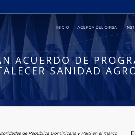
INICIO
ACERCA DEL OIRSA
INST
MAN ACUERDO DE PROG
TALECER SANIDAD AGR
E
utoridades de República Dominicana y Haití en el marco