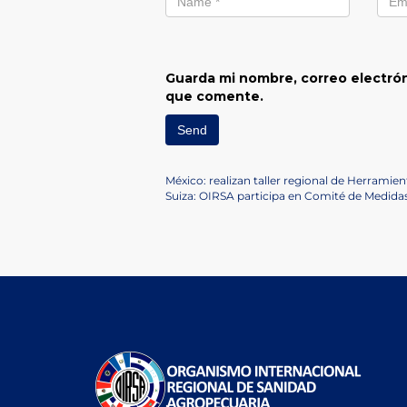
Guarda mi nombre, correo electrón
que comente.
Navegación
Previous
México: realizan taller regional de Herramien
Post
Next
Suiza: OIRSA participa en Comité de Medidas
de
Post
entradas